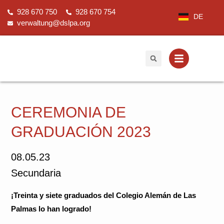
Ir
928 670 750
928 670 754
al
DE
verwaltung@dslpa.org
contenido
CEREMONIA DE
GRADUACIÓN 2023
08.05.23
Secundaria
¡Treinta y siete graduados del Colegio Alemán de Las
Palmas lo han logrado!