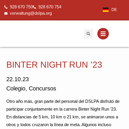
Ir
928 670 750
928 670 754
al
DE
verwaltung@dslpa.org
contenido
BINTER NIGHT RUN ’23
22.10.23
Colegio
,
Concursos
Otro año más, gran parte del personal del DSLPA disfrutó de
participar conjuntamente en la carrera Binter Night Run ’23.
En distancias de 5 km, 10 km o 21 km, se animaron unos a
otros y todos cruzaron la línea de meta. Algunos incluso