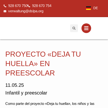
Ir
928 670 750
928 670 754
al
DE
verwaltung@dslpa.org
contenido
PROYECTO «DEJA TU
HUELLA» EN
PREESCOLAR
11.05.25
Infantil y preescolar
Como parte del proyecto «Deja tu huella», los niños y las