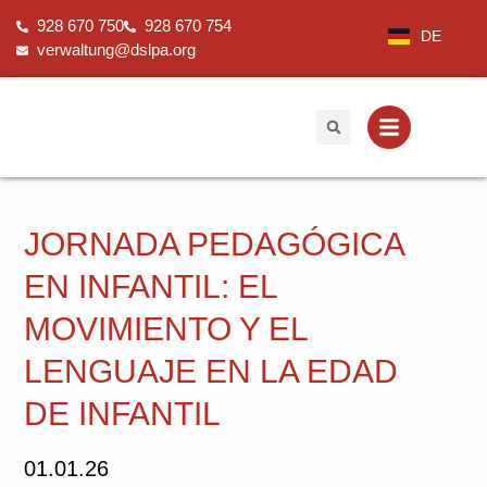
Ir
928 670 750
928 670 754
al
DE
verwaltung@dslpa.org
contenido
JORNADA PEDAGÓGICA
EN INFANTIL: EL
MOVIMIENTO Y EL
LENGUAJE EN LA EDAD
DE INFANTIL
01.01.26