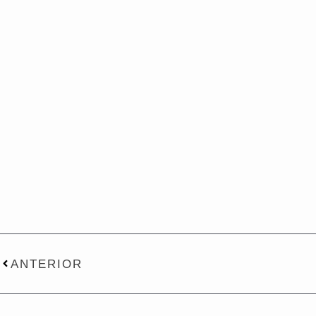
Prev
ANTERIOR