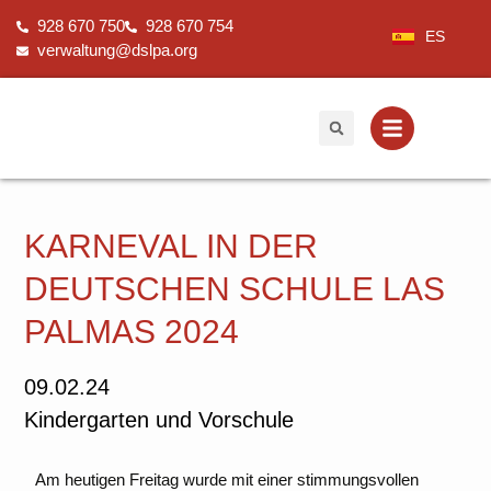
Zum
928 670 750
928 670 754
Inhalt
ES
verwaltung@dslpa.org
springen
KARNEVAL IN DER
DEUTSCHEN SCHULE LAS
PALMAS 2024
09.02.24
Kindergarten und Vorschule
Am heutigen Freitag wurde mit einer stimmungsvollen