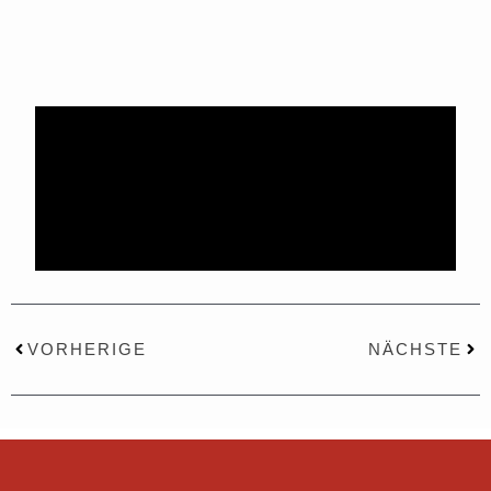
Zurück
Näc
VORHERIGE
NÄCHSTE