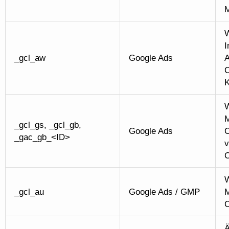
M
W
I
_gcl_aw
Google Ads
A
C
K
W
M
_gcl_gs, _gcl_gb,
Google Ads
C
_gac_gb_<ID>
v
C
W
_gcl_au
Google Ads / GMP
M
C
Ä