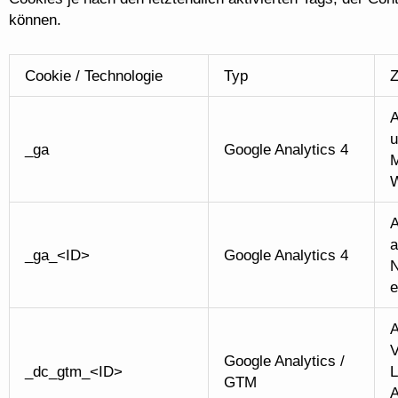
können.
Cookie / Technologie
Typ
A
u
_ga
Google Analytics 4
M
W
A
a
_ga_<ID>
Google Analytics 4
N
e
A
V
Google Analytics /
_dc_gtm_<ID>
L
GTM
A