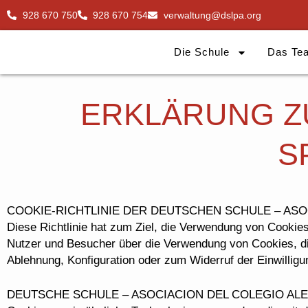
Zum
928 670 750
928 670 754
verwaltung@dslpa.org
Inhalt
springen
Die Schule
Das Te
ERKLÄRUNG Z
S
COOKIE-RICHTLINIE DER DEUTSCHEN SCHULE – ASO
Diese Richtlinie hat zum Ziel, die Verwendung von Cookies
Nutzer und Besucher über die Verwendung von Cookies, die
Ablehnung, Konfiguration oder zum Widerruf der Einwilligu
DEUTSCHE SCHULE – ASOCIACION DEL COLEGIO ALEMAN