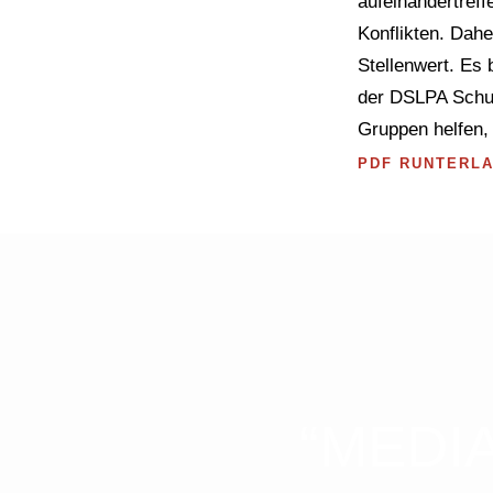
aufeinandertref
Konflikten. Dah
Stellenwert. Es
der DSLPA Schul
Gruppen helfen,
PDF RUNTERL
“MEDIA