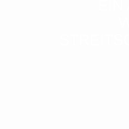
EIN
W
STREITS