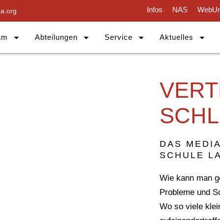
Infos
NAS
WebUn
a.org
am
Abteilungen
Service
Aktuelles
VERT
SCHL
DAS MEDI
SCHULE L
Wie kann man ge
Probleme und So
Wo so viele kle