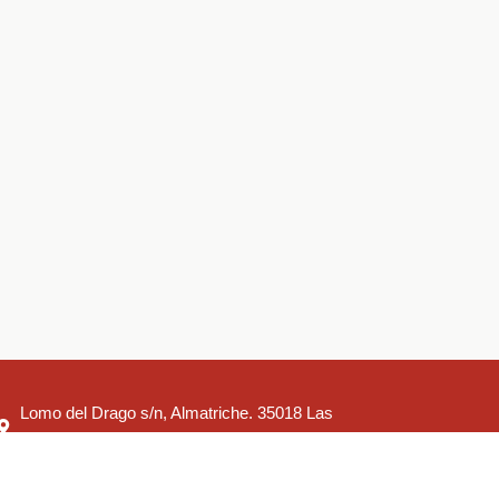
Lomo del Drago s/n, Almatriche. 35018 Las
Palmas
verwaltung@dslpa.org