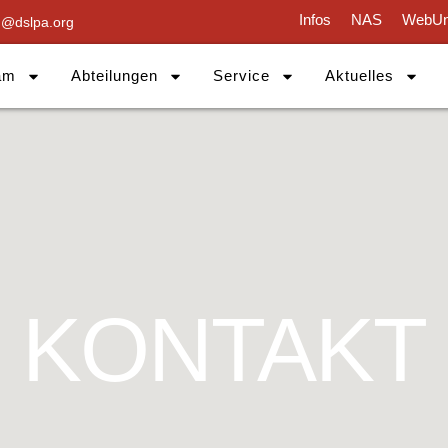
Infos
NAS
WebUn
g@dslpa.org
am
Abteilungen
Service
Aktuelles
KONTAKT