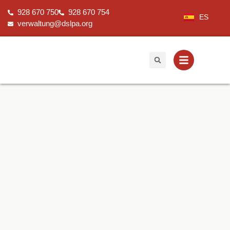
Zum
928 670 750
928 670 754
Inhalt
ES
verwaltung@dslpa.org
springen