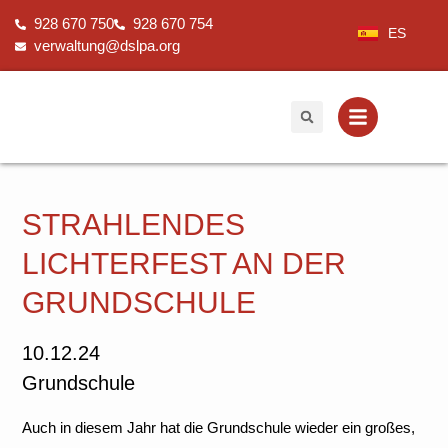
Zum
928 670 750
928 670 754
Inhalt
ES
verwaltung@dslpa.org
springen
STRAHLENDES
LICHTERFEST AN DER
GRUNDSCHULE
10.12.24
Grundschule
Auch in diesem Jahr hat die Grundschule wieder ein großes,