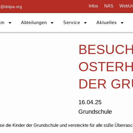
Infos
NAS
WebUn
g@dslpa.org
am
Abteilungen
Service
Aktuelles
BESUCH
OSTERH
DER GR
16.04.25
Grundschule
 die Kinder der Grundschule und versteckte für alle süße Überrasc