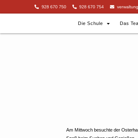
Zum
928 670 750
928 670 754
verwaltun
Inhalt
springen
Die Schule
Das Te
Am Mittwoch besuchte der Osterhase