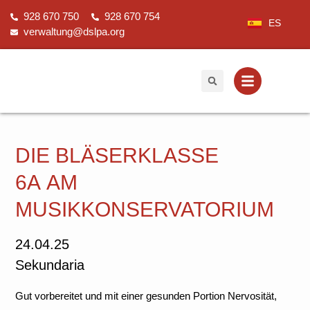
Zum
928 670 750
928 670 754
Inhalt
ES
verwaltung@dslpa.org
springen
DIE BLÄSERKLASSE
6A AM
MUSIKKONSERVATORIUM
24.04.25
Sekundaria
Gut vorbereitet und mit einer gesunden Portion Nervosität,