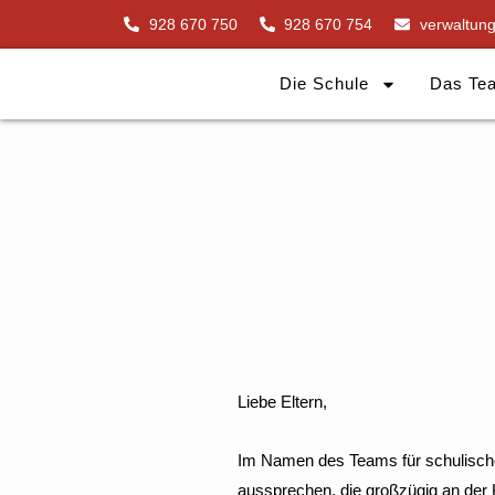
Zum
928 670 750
928 670 754
verwaltun
Inhalt
springen
Die Schule
Das Te
Liebe Eltern,
Im Namen des Teams für schulisch
aussprechen, die großzügig an der