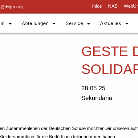
Infos
NAS
WebUn
g@dslpa.org
am
Abteilungen
Service
Aktuelles
GESTE 
SOLIDA
28.05.25
Sekundaria
en Zusammenleben der Deutschen Schule möchten wir unseren aufric
 Kleidersammlung für die Bedürftigen teilgenommen haben.