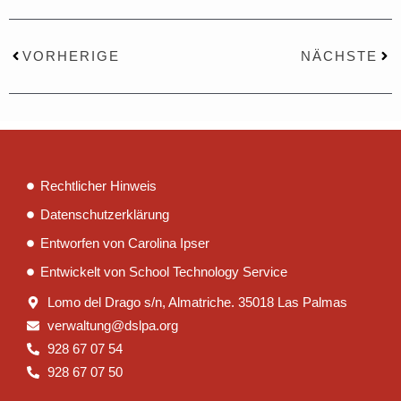
Zurück
Näc
VORHERIGE
NÄCHSTE
Rechtlicher Hinweis
Datenschutzerklärung
Entworfen von Carolina Ipser
Entwickelt von School Technology Service
Lomo del Drago s/n, Almatriche. 35018 Las Palmas
verwaltung@dslpa.org
928 67 07 54
928 67 07 50