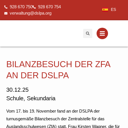
Zum
928 670 750
928 670 754
Inhalt
ES
verwaltung@dslpa.org
springen
BILANZBESUCH DER ZFA
AN DER DSLPA
30.12.25
Schule
,
Sekundaria
Vom 17. bis 19. November fand an der DSLPA der
turnusgemäße Bilanzbesuch der Zentralstelle für das
Auslandsschulwesen (ZfA) statt. Frau Kirsten Wagner, die für