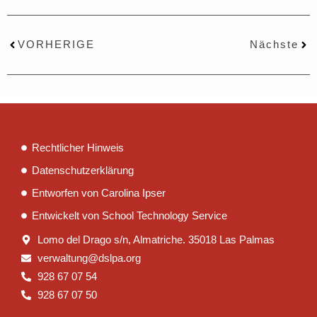
Zurück
Näc
VORHERIGE
Nächste
Rechtlicher Hinweis
Datenschutzerklärung
Entworfen von Carolina Ipser
Entwickelt von School Technology Service
Lomo del Drago s/n, Almatriche. 35018 Las Palmas
verwaltung@dslpa.org
928 67 07 54
928 67 07 50