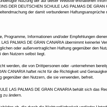
e unbefugte Nutzung der auf dieser Website enthaltenen Infor
REINS DER DEUTSCHEN SCHULE LAS PALMAS DE GRAN CANA
e Geltendmachung der damit verbundenen Haftungsansprüche 
lte, Programme, Informationen und/oder Empfehlungen dienen 
PALMAS DE GRAN CANARIA übernimmt keinerlei Verantw
raglichen oder außervertraglichen Haftung gegenüber den Nutz
den Nutzern selbst liegt.
tlicht werden, die von Drittpersonen oder -unternehmen be
RIA haftet nicht für die Richtigkeit und Genauigkeit di
g gegenüber den Nutzern, die sie verwenden, befreit.
LAS PALMAS DE GRAN CANARIA behält sich das Recht vo
g zu ändern.
Schäden ab, die durch die Nichtverfügbarkeit und/oder Unter