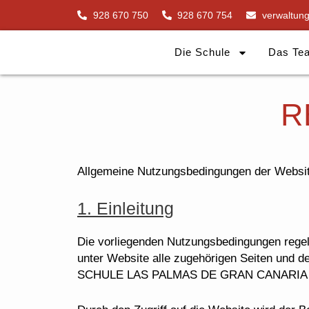
Zum
928 670 750
928 670 754
verwaltun
Inhalt
springen
Die Schule
Das Te
R
Allgemeine Nutzungsbedingungen der Websi
1. Einleitung
Die vorliegenden Nutzungsbedingungen rege
unter Website alle zugehörigen Seiten un
SCHULE LAS PALMAS DE GRAN CANARIA un