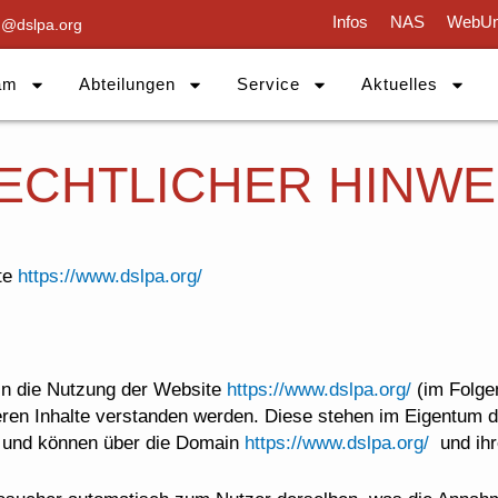
Infos
NAS
WebUn
g@dslpa.org
am
Abteilungen
Service
Aktuelles
ECHTLICHER HINWE
te
https://www.dslpa.org/
ln die Nutzung der Website
https://www.dslpa.org/
(im Folgen
d deren Inhalte verstanden werden. Diese stehen im Eig
d können über die Domain
https://www.dslpa.org/
und ihr