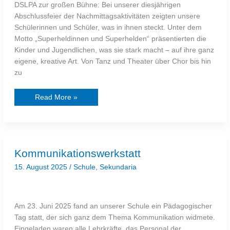
DSLPA zur großen Bühne: Bei unserer diesjährigen
Abschlussfeier der Nachmittagsaktivitäten zeigten unsere
Schülerinnen und Schüler, was in ihnen steckt. Unter dem
Motto „Superheldinnen und Superhelden“ präsentierten die
Kinder und Jugendlichen, was sie stark macht – auf ihre ganz
eigene, kreative Art. Von Tanz und Theater über Chor bis hin
zu
Read More »
Kommunikationswerkstatt
Kommunikationswerkstatt
15. August 2025
/
Schule
,
Sekundaria
Am 23. Juni 2025 fand an unserer Schule ein Pädagogischer
Tag statt, der sich ganz dem Thema Kommunikation widmete.
Eingeladen waren alle Lehrkräfte, das Personal der