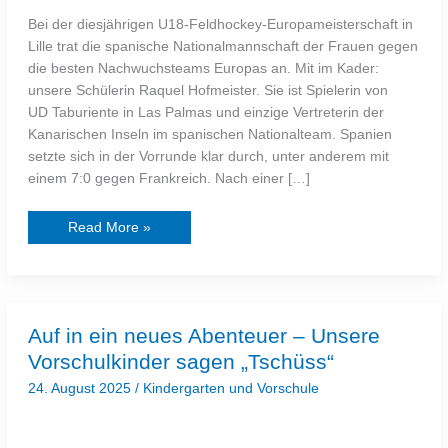
Bei der diesjährigen U18-Feldhockey-Europameisterschaft in
Lille trat die spanische Nationalmannschaft der Frauen gegen
die besten Nachwuchsteams Europas an. Mit im Kader:
unsere Schülerin Raquel Hofmeister. Sie ist Spielerin von
UD Taburiente in Las Palmas und einzige Vertreterin der
Kanarischen Inseln im spanischen Nationalteam. Spanien
setzte sich in der Vorrunde klar durch, unter anderem mit
einem 7:0 gegen Frankreich. Nach einer […]
Read More »
Auf
Auf in ein neues Abenteuer – Unsere
in
ein
Vorschulkinder sagen „Tschüss“
neues
Abenteuer
24. August 2025
/
Kindergarten und Vorschule
–
Unsere
Vorschulkinder
sagen
„Tschüss“