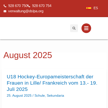
Zum
928 670 750
928 670 754
Inhalt
ES
verwaltung@dslpa.org
springen
August 2025
U18 Hockey-
U18 Hockey-Europameisterschaft der
Europameisterschaft der
Frauen
Frauen in Lille/ Frankreich vom 13.- 19.
in
Lille/
Juli 2025
Frankreich vom 13.- 19.
Juli
25. August 2025
/
Schule
,
Sekundaria
2025