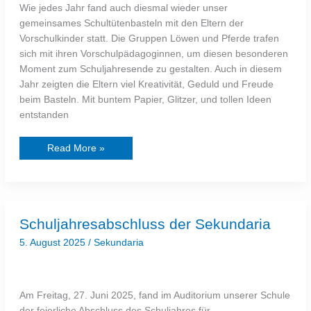
Wie jedes Jahr fand auch diesmal wieder unser
gemeinsames Schultütenbasteln mit den Eltern der
Vorschulkinder statt. Die Gruppen Löwen und Pferde trafen
sich mit ihren Vorschulpädagoginnen, um diesen besonderen
Moment zum Schuljahresende zu gestalten. Auch in diesem
Jahr zeigten die Eltern viel Kreativität, Geduld und Freude
beim Basteln. Mit buntem Papier, Glitzer, und tollen Ideen
entstanden
Read More »
Schuljahresabschluss
Schuljahresabschluss der Sekundaria
der Sekundaria
5. August 2025
/
Sekundaria
Am Freitag, 27. Juni 2025, fand im Auditorium unserer Schule
der feierliche Abschluss des Schuljahres für