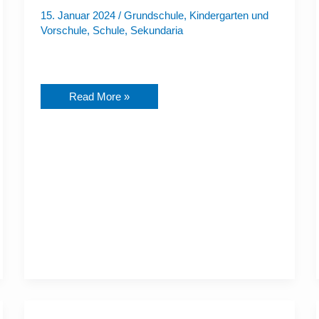
Start
in
15. Januar 2024
/
Grundschule
,
Kindergarten und
das
Vorschule
,
Schule
,
Sekundaria
neue
Jahr!
Read More »