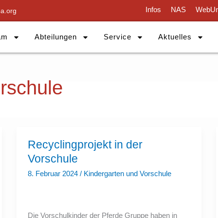
Infos
NAS
WebUn
a.org
am
Abteilungen
Service
Aktuelles
rschule
Recyclingprojekt
Recyclingprojekt in der
in
der
Vorschule
Vorschule
8. Februar 2024
/
Kindergarten und Vorschule
Die Vorschulkinder der Pferde Gruppe haben in