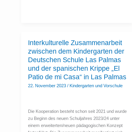
Interkulturelle
Interkulturelle Zusammenarbeit
Zusammenarbeit
zwischen
zwischen dem Kindergarten der
dem
Kindergarten
Deutschen Schule Las Palmas
der
Deutschen
und der spanischen Krippe „El
Schule
Patio de mi Casa“ in Las Palmas
Las
Palmas
und
22. November 2023
/
Kindergarten und Vorschule
der
spanischen
Krippe
„El
Patio
Die Kooperation besteht schon seit 2021 und wurde
de
mi
zu Beginn des neuen Schuljahres 2023/24 unter
Casa“
in
einem erweiterten/neuen pädagogischen Konzept
Las