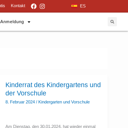
tis
Kontakt
ES
Anmeldung
Kinderrat
Kinderrat des Kindergartens und
des
Kindergartens
der Vorschule
und
der
8. Februar 2024
/
Kindergarten und Vorschule
Vorschule
Am Dienstag, den 30.01.2024, hat wieder einmal